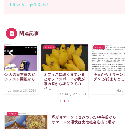
https://x.gd/LXahJ
関連記事
ーン
オマーン
オマーン
マーン人の日本語スピ
オフィスに遅くまでいる
今日からオマーンは
チコンテスト開催から
とオフィスボーイが我が
ダン が始まりました
年
家の庭から取り立ての
ベ...
January 29, 2021
May 2, 
January 29, 2021
私がオマーンに住みついた40年前から、
オマーンの環境は女性社会進出に暖か...