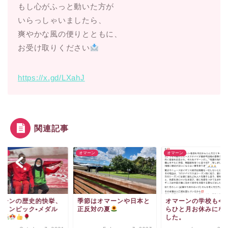
もし心がふっと動いた方が
いらっしゃいましたら、
爽やかな風の便りとともに、
お受け取りください
https://x.gd/LXahJ
関連記事
ーン
オマーン
オマーン
マーンの歴史的快挙、
季節はオマーンや日本と
オマーンの学校も今
ラリンピック•メダル
正反対の夏
らひと月お休みにな
得
した。