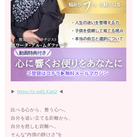
▶︎
https://x.gd/LXahJ
◀︎
比べる心から、整う心へ。
自分を追い立てる距離から、
自分を慈しむ距離へ。
そんな“内側の静けさ”を