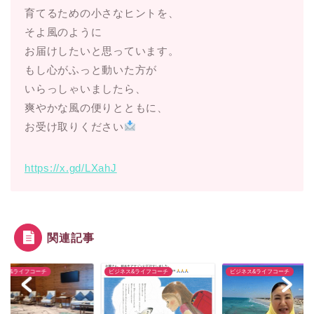
育てるための小さなヒントを、
そよ風のように
お届けしたいと思っています。
もし心がふっと動いた方が
いらっしゃいましたら、
爽やかな風の便りとともに、
お受け取りください
https://x.gd/LXahJ
関連記事
ネス&ライフコーチ
ビジネス&ライフコーチ
ビジネス&ライフコーチ