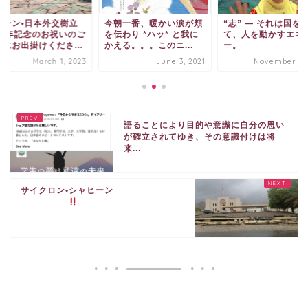
マーン•日本外交樹立
今朝一番、暖かい涙が頬
“志” ― それは国を
0周年記念のお祝いのご
を伝わり *ハッ* と我に
て、人を動かすエネ
拶にお出掛けくださ...
かえる。。。このニ...
ー。
March 1, 2023
June 3, 2021
November 1, 
語ることにより目的や意識に自分の思い
が確立されてゆき、その意識付けは将
来...
サイクロン•シャヒーン