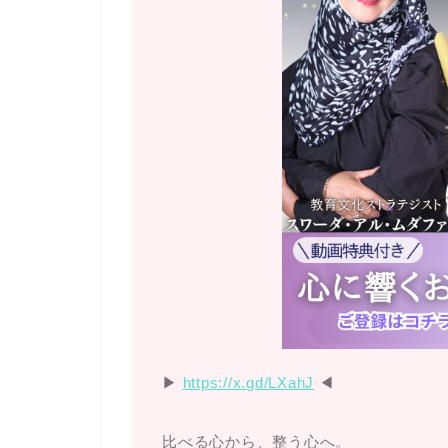
▶︎
https://x.gd/LXahJ
◀︎
比べる心から、整う心へ。