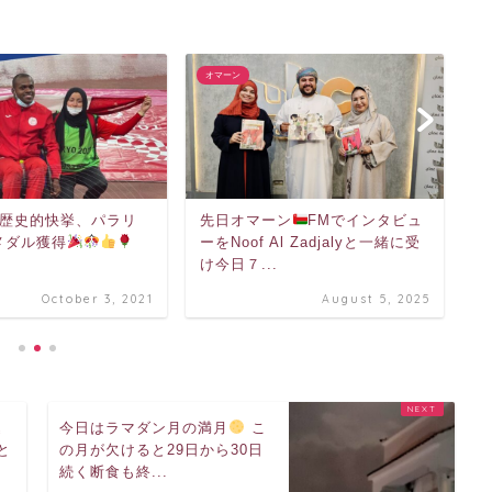
オマーン
オ
歴史的快挙、パラリ
先日オマーン
FMでインタビュ
昨
メダル獲得
ーをNoof Al Zadjalyと一緒に受
(
け今日７...
市
October 3, 2021
August 5, 2025
込
今日はラマダン月の満月
️
こ
と
の月が欠けると29日から30日
続く断食も終...