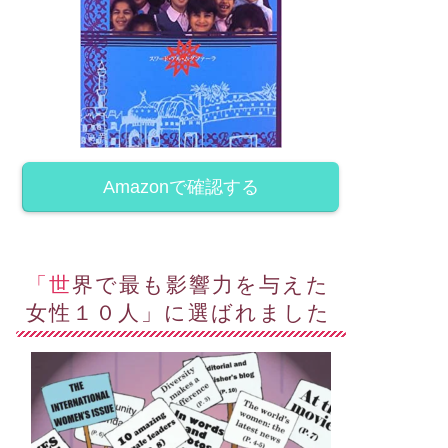
マーン
オマーン
Amazonで確認する
日はイスラムのホリディー
オマーンの歴史的快挙、パラリ
Isra and Miraj)で、マスカット
ンピック•メダル獲得
内のビー...
April 23, 2022
October 3, 202
「世界で最も影響力を与えた
女性１０人」に選ばれました