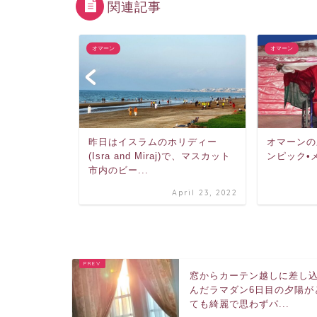
関連記事
オマーン
オマーン
でインタビュ
昨日はイスラムのホリディー
オマーンの
jalyと一緒に受
(Isra and Miraj)で、マスカット
ンピック•
市内のビー...
gust 5, 2025
April 23, 2022
窓からカーテン越しに差し
んだラマダン6日目の夕陽が
ても綺麗で思わずパ...