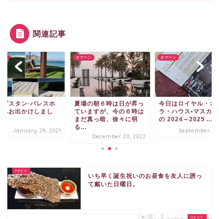
関連記事
ーン
オマーン
オマーン
ルブスタン·パレスホ
夏場の朝６時は日が昇っ
今日はロイヤル・オ
ルへお出かけしまし
ていますが、今の６時は
ラ・ハウス•マスカッ
。
まだ真っ暗、徐々に明
の 2024～2025 ...
る...
January 29, 2021
September 5, 
December 20, 2022
いち早く誕生祝いのお昼食を友人に誘っ
て戴いた日曜日。