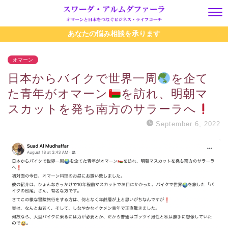
あなたの悩み相談を承ります
オマーン
日本からバイクで世界一周
️
を企て
た青年がオマーン
を訪れ、明朝マ
スカットを発ち南方のサラーラへ
September 6, 2022