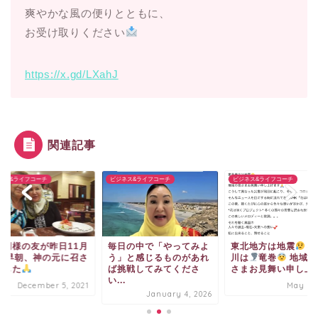
爽やかな風の便りとともに、
お受け取りください
https://x.gd/LXahJ
関連記事
ネス&ライフコーチ
ビジネス&ライフコーチ
ビジネス&ライフコーチ
妹同様の友が昨日11月
毎日の中で「やってみよ
東北地方は地震
神
1日早朝、神の元に召さ
う」と感じるものがあれ
川は
竜巻
地域の
ました
ば挑戦してみてくださ
さまお見舞い申し上げ.
い...
December 5, 2021
May 2, 
January 4, 2026