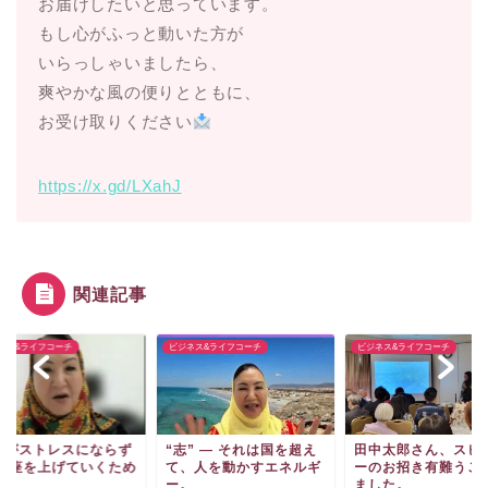
お届けしたいと思っています。
もし心がふっと動いた方が
いらっしゃいましたら、
爽やかな風の便りとともに、
お受け取りください
https://x.gd/LXahJ
関連記事
ネス&ライフコーチ
ビジネス&ライフコーチ
ビジネス&ライフコーチ
供がストレスにならず
“志” ― それは国を超え
田中太郎さん、スピ
 視座を上げていくため
て、人を動かすエネルギ
ーのお招き有難うご
は？
ー。
ました。