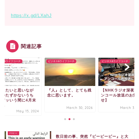
https://x.gd/LXahJ
関連記事
ネス&ライフコーチ
ビジネス&ライフコーチ
ビジネス&ライフコーチ
理したいと思いなが
『人』として、とても残
【NHKラジオ深夜便
、かたずかないうち
念に思います。
ンコール放送のお知
、アッいう間に4月末
せ】
...
March 30, 2026
March 30, 
May 15, 2024
数日前の事、突然『ビービービー』と大