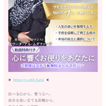
▶︎
https://x.gd/LXahJ
◀︎
比べる心から、整う心へ。
自分を追い立てる距離から、