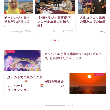
功はチャレンジする中
【NHKラジオ深夜便 ア
人生コツコツ出来る
、人それぞれが見つけ
ンコール放送のお知ら
の積み上げの結果
もの。
せ】
January 4, 2026
March 30, 2026
January 4, 
アルヘールと言う地域にVillage (ビレッ
ジ) と名付けたチョッピリ...
夕日の下で二頭のラクダ
が顔を寄せ合
い、ハート
の
リフラクショ...