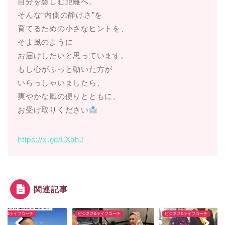
自分を慈しむ距離へ。
そんな“内側の静けさ”を
育てるための小さなヒントを、
そよ風のように
お届けしたいと思っています。
もし心がふっと動いた方が
いらっしゃいましたら、
爽やかな風の便りとともに、
お受け取りください
https://x.gd/LXahJ
関連記事
ネス&ライフコーチ
ビジネス&ライフコーチ
ビジネス&ライフコーチ