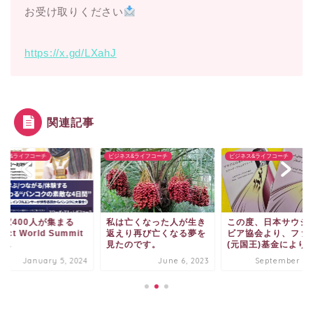
お受け取りください
https://x.gd/LXahJ
関連記事
ネス&ライフコーチ
ビジネス&ライフコーチ
ビジネス&ライフコーチ
業家400人が集まる
私は亡くなった人が生き
この度、日本サウジ
pact World Summit
返えり再び亡くなる夢を
ビア協会より、ファ
...
見たのです。
(元国王)基金により【.
January 5, 2024
June 6, 2023
September 5, 