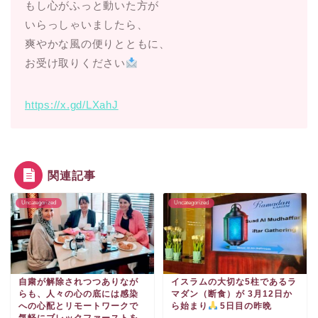
もし心がふっと動いた方が
いらっしゃいましたら、
爽やかな風の便りとともに、
お受け取りください
https://x.gd/LXahJ
関連記事
Uncategorized
Uncategorized
自粛が解除されつつありなが
イスラムの大切な5柱であるラ
らも、人々の心の底には感染
マダン（断食）が 3月12日か
への心配とリモートワークで
ら始まり
5日目の昨晩