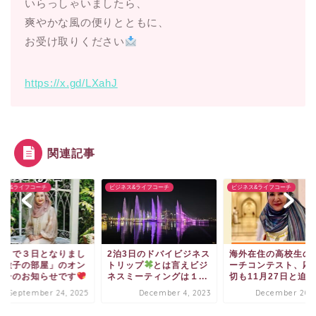
いらっしゃいましたら、
爽やかな風の便りとともに、
お受け取りください
https://x.gd/LXahJ
関連記事
ネス&ライフコーチ
ビジネス&ライフコーチ
ビジネス&ライフコーチ
送まで３日となりまし
2泊3日のドバイビジネス
海外在住の高校生の
「徹子の部屋」のオン
トリップ
とは言えビジ
ーチコンテスト、応
アーのお知らせです
ネスミーティングは１...
切も11月27日と迫っ.
September 24, 2025
December 4, 2023
December 20, 