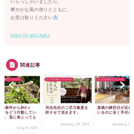
いらっしゃいましたら、
爽やかな風の便りとともに、
お受け取りください
https://x.gd/LXahJ
関連記事
ネス&ライフコーチ
ビジネス&ライフコーチ
ビジネス&ライフコーチ
月の新年から約5ヶ
河合先生のご尽力敬意を
原稿の締切日が近付
、何をどう行動してい
評させて頂きます。
いるのに全く手付か
のか、兎に角とっても
.
January 29, 2021
January 10, 
July 6, 2025