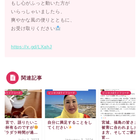
もし心がふっと動いた方が
いらっしゃいましたら、
爽やかな風の便りとともに、
お受け取りください
https://x.gd/LXahJ
関連記事
ネス&ライフコーチ
ビジネス&ライフコーチ
ビジネス&ライフコーチ
とり言で、語りたいこ
自分に満足することをし
宮城、福島の皆さま
が一杯有るのですが
てください
被害に合われました
々ダラダラ時間が過...
ま方、そしてご家族
皆...
July 1, 2023
January 5, 2026