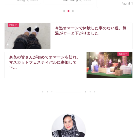
April 11,
今迄オマーンで体験した事のない程、気
温がぐーと下がりました
奈良の皆さんが初めてオマーンを訪れ、
マスカットフェスティバルに参加して
下...