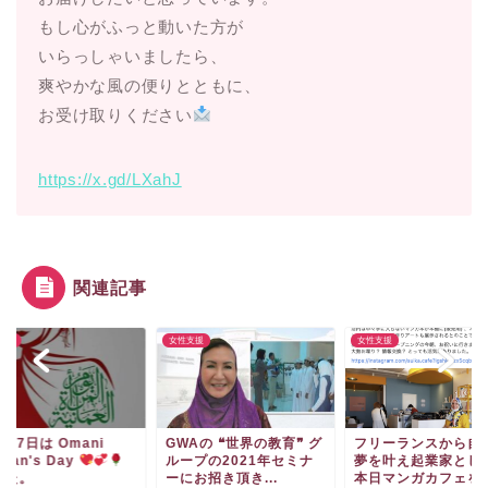
もし心がふっと動いた方が
いらっしゃいましたら、
爽やかな風の便りとともに、
お受け取りください
https://x.gd/LXahJ
関連記事
支援
女性支援
女性支援
月17日は Omani
GWAの ❝世界の教育❞ グ
フリーランスから自
man's Day
ループの2021年セミナ
夢を叶え起業家とし
した。
ーにお招き頂き...
本日マンガカフェを