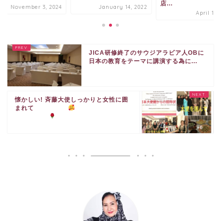
店...
November 3, 2024
January 14, 2022
April 13,
JICA研修終了のサウジアラビア人OBに
日本の教育をテーマに講演する為に...
懐かしい! 斉藤大使しっかりと女性に囲
まれて