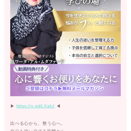
▶︎
https://x.gd/LXahJ
◀︎
比べる心から、整う心へ。