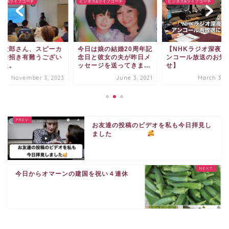
ネス&ライフコーチ
ビジネス&ライフコーチ
ビジネス&ライフコーチ
中太郎さん、スピーカ
今日は娘の結婚20周年記
【NHKラジオ深夜便
のお招き有難うござい
念日と彼女の夫が昨日メ
ンコール放送のお知
した。
ッセージを送ってきま...
せ】
November 3, 2023
June 3, 2021
March 30, 
お友達の投稿のビデオを私も今日拝見し
ました
今日からオマーンの建国を祝い４連休