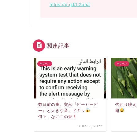
https://x.gd/LXahJ
関連記事
オマーン
オマーン
ーン
数日前の事、突然『ビービービ
代わり映え
ー』と大きな音、ドキッ
題
何々、なにこの音
mber 7, 2021
June 6, 2023