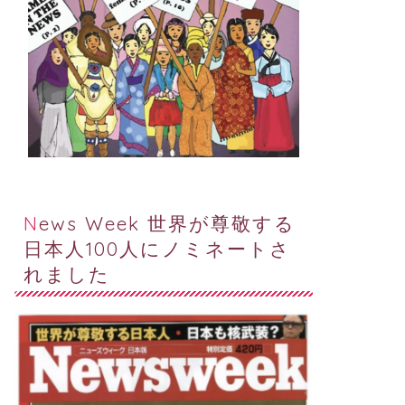
マーン
オマーン
News Week 世界が尊敬する
日本人100人にノミネートさ
れました
日前の事、突然『ビービービ
代わり映えしない自家栽培の話
』と大きな音、ドキッ
題
々、なにこの音
June 6, 2023
December 20, 202