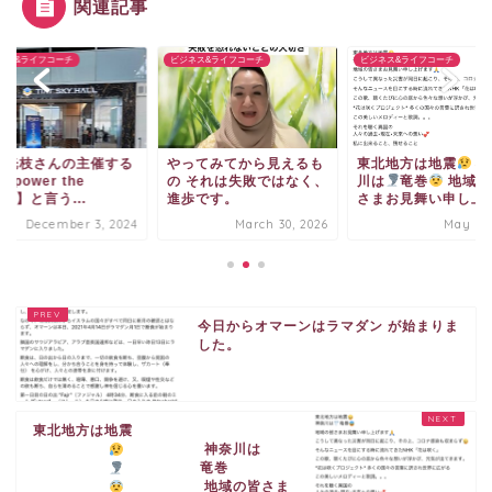
関連記事
ネス&ライフコーチ
ビジネス&ライフコーチ
ビジネス&ライフコーチ
井光枝さんの主催する
やってみてから見えるも
東北地方は地震
神
mpower the
の それは失敗ではなく、
川は
竜巻
地域の
rth】と言う...
進歩です。
さまお見舞い申し上げ.
December 3, 2024
March 30, 2026
May 2, 
今日からオマーンはラマダン が始まりま
した。
東北地方は地震
神奈川は
竜巻
地域の皆さま