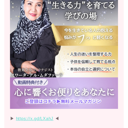
▶︎
https://x.gd/LXahJ
◀︎