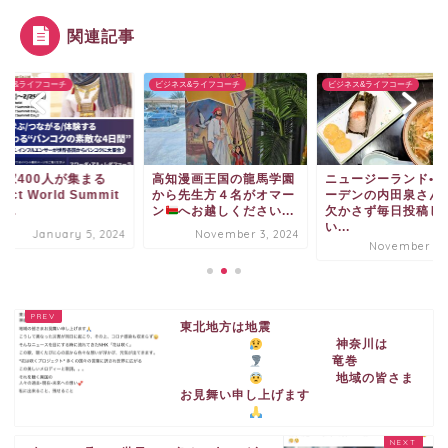
関連記事
ネス&ライフコーチ
ビジネス&ライフコーチ
ビジネス&ライフコーチ
業家400人が集まる
高知漫画王国の龍馬学園
ニュージーランド•ダ
pact World Summit
から先生方４名がオマー
ーデンの内田泉さん
...
ン
へお越しください...
欠かさず毎日投稿し
い...
January 5, 2024
November 3, 2024
November 9, 
東北地方は地震
神奈川は
竜巻
地域の皆さま
お見舞い申し上げます