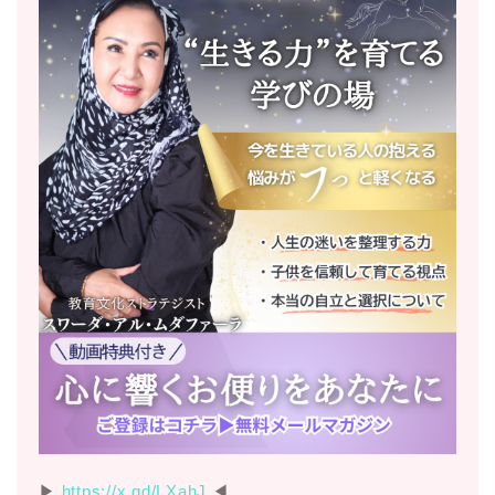
▶︎
https://x.gd/LXahJ
◀︎