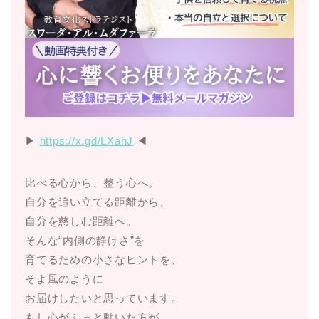
▶︎
https://x.gd/LXahJ
◀︎
比べる心から、整う心へ。
自分を追い立てる距離から、
自分を慈しむ距離へ。
そんな“内側の静けさ”を
育てるための小さなヒントを、
そよ風のように
お届けしたいと思っています。
もし心がふっと動いた方が