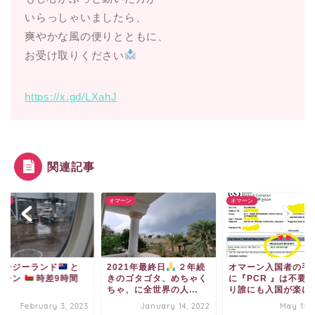
いらっしゃいましたら、
爽やかな風の便りとともに、
お受け取りください
https://x.gd/LXahJ
関連記事
ーン
オマーン
オマーン
ュージーランド
と
2021年最終日
２年続
オマーン入国者の手
マーン
時差9時間
きのゴタゴタ、めちゃく
に『PCR 』は不要
ちゃ、に全世界の人...
り誰にも入国が楽にな.
February 3, 2023
January 14, 2022
May 15, 