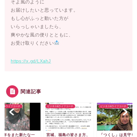
そよ風のように
お届けしたいと思っています。
もし心がふっと動いた方が
いらっしゃいましたら、
爽やかな風の便りとともに、
お受け取りください
https://x.gd/LXahJ
関連記事
ネス&ライフコーチ
ビジネス&ライフコーチ
ビジネス&ライフコーチ
026年をまた新たな一
宮城、福島の皆さま方、
「つくし」は見守り