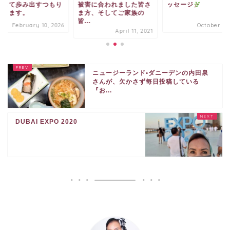
として歩み出すつもり
被害に合われました皆さ
ッセージ
おります。
ま方、そしてご家族の
皆...
February 10, 2026
October 5, 
April 11, 2021
ニュージーランド•ダニーデンの内田泉
さんが、欠かさず毎日投稿している
『お...
DUBAI EXPO 2020