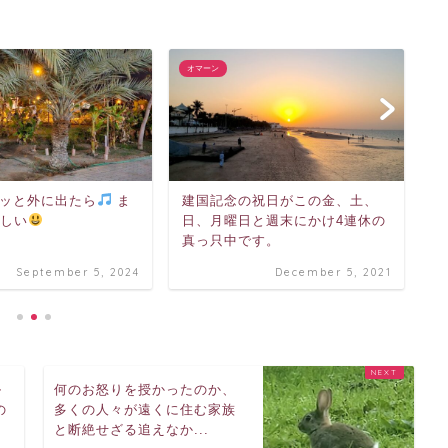
オマーン
オ
ッと外に出たら
ま
建国記念の祝日がこの金、土、
1
涼しい
日、月曜日と週末にかけ4連休の
力
真っ只中です。
September 5, 2024
December 5, 2021
ル
何のお怒りを授かったのか、
の
多くの人々が遠くに住む家族
と断絶せざる追えなか...