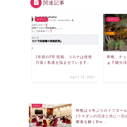
関連記事
オマーン
オマーン
の金、土、
1年前のFB 投稿、コロナは依然
昨晩、チョ
かけ4連休の
力強く私達を悩ませています。
ぁ
随分
mber 5, 2021
April 13, 2021
昨晩は４年ぶりのイフター
(ラマダンの日没と共に一日
断食を解くBre...