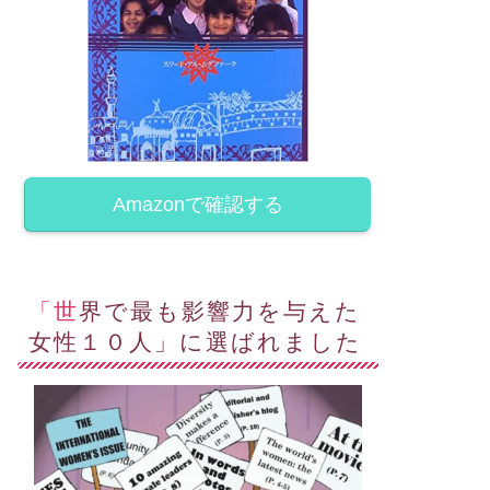
マーン
オマーン
Amazonで確認する
年前のFB 投稿、コロナは依然
昨晩、チョッと外に出たら
ま
強く私達を悩ませています。
ぁ
随分涼しい
April 13, 2021
September 5, 202
「世界で最も影響力を与えた
女性１０人」に選ばれました