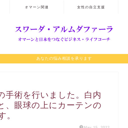
オマーン関連
女性の自立支援
あなたの悩み相談を承ります
障の手術を行いました。白内
と、眼球の上にカーテンの
す。
May 15, 2022