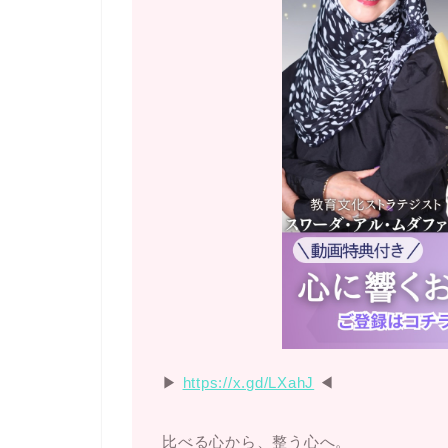
▶︎
https://x.gd/LXahJ
◀︎
比べる心から、整う心へ。