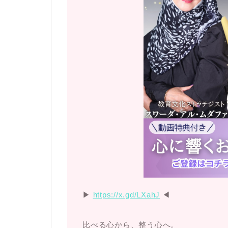
▶︎
https://x.gd/LXahJ
◀︎
比べる心から、整う心へ。