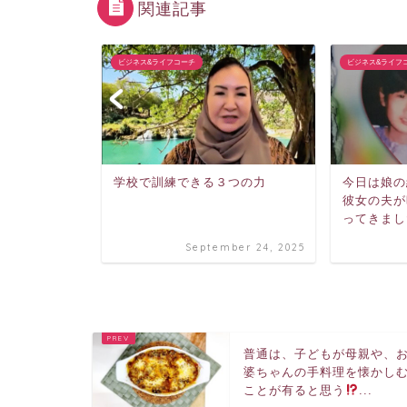
関連記事
ビジネス&ライフコーチ
ビジネス&ライフ
の日』とか
学校で訓練できる３つの力
今日は娘の
彼女の夫が
ってきまし
mber 6, 2022
September 24, 2025
普通は、子どもが母親や、
婆ちゃんの手料理を懐かし
ことが有ると思う
...