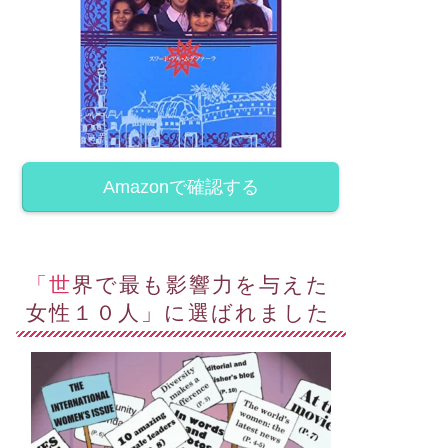
ジネス&ライフコーチ
ビジネス&ライフコーチ
Amazonで確認する
校で訓練できる３つの力
今日は娘の結婚20周年記念日と
彼女の夫が昨日メッセージを送
ってきました。
September 24, 2025
June 3, 202
「世界で最も影響力を与えた
女性１０人」に選ばれました