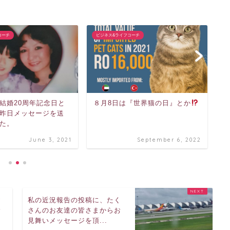
コーチ
ビジネス&ライフコーチ
ビ
結婚20周年記念日と
８月8日は『世界猫の日』とか
学
昨日メッセージを送
た。
June 3, 2021
September 6, 2022
お
私の近況報告の投稿に、たく
む
さんのお友達の皆さまからお
見舞いメッセージを頂...