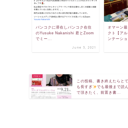
より、1月3
バンコクに滞在しバンコク在住
オマーン最
いる
のYusuke Nakanishi 君とZoom
クト【アル
.
でミー...
ンテーショ
ary 15, 2024
June 3, 2021
この投稿、書き終えたらと
も長すぎ
でも最後まで読
で頂きたく、前置き書...