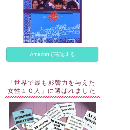
ンコクに滞在しバンコク在住
オマーン最大のタウン•プロジェ
Yusuke Nakanishi 君とZoom
クト【アルモージュ】のプレゼ
ミー...
ンテーションをオマーン大使...
June 3, 2021
November 3, 202
Amazonで確認する
「世界で最も影響力を与えた
女性１０人」に選ばれました