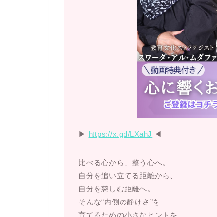
▶︎
https://x.gd/LXahJ
◀︎
比べる心から、整う心へ。
自分を追い立てる距離から、
自分を慈しむ距離へ。
そんな“内側の静けさ”を
育てるための小さなヒントを、