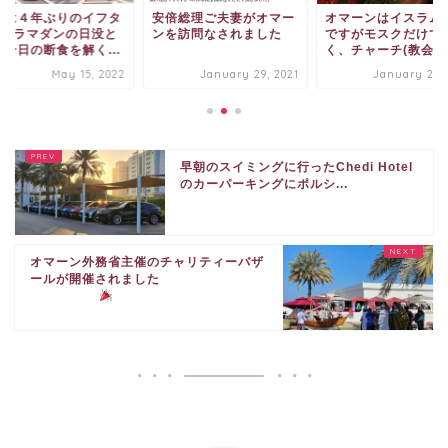
晩は４年ぶりのイフタ
安倍総理ご夫妻がオマー
オマーンはイスラム
ル (ラマダンの日没と
ンを訪問なされました
ですがモスクだけで
に一日の断食を解く...
く、チャーチ(教会)テ.
May 15, 2022
January 29, 2021
January 29, 
早朝のスイミングに行ったChedi Hotel
のカーパーキングにポルシ...
オマーン外務省主催のチャリティーバザ
ールが開催されました