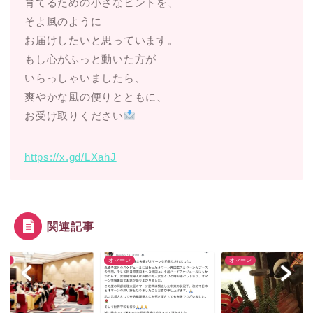
育てるための小さなヒントを、
そよ風のように
お届けしたいと思っています。
もし心がふっと動いた方が
いらっしゃいましたら、
爽やかな風の便りとともに、
お受け取りください
https://x.gd/LXahJ
関連記事
ーン
オマーン
オマーン