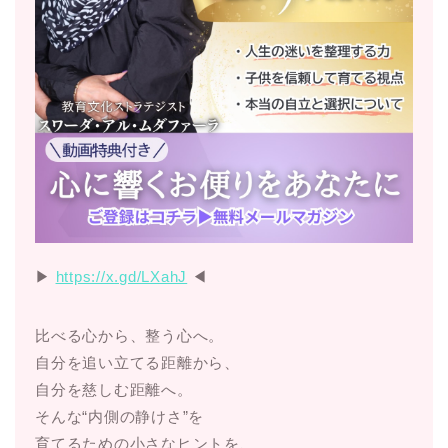
▶︎
https://x.gd/LXahJ
◀︎
比べる心から、整う心へ。
自分を追い立てる距離から、
自分を慈しむ距離へ。
そんな“内側の静けさ”を
育てるための小さなヒントを、