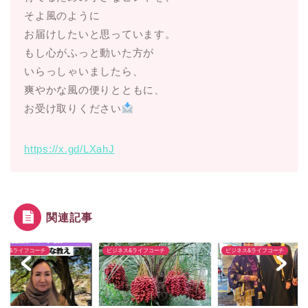
そよ風のように
お届けしたいと思っています。
もし心がふっと動いた方が
いらっしゃいましたら、
爽やかな風の便りとともに、
お受け取りください
https://x.gd/LXahJ
関連記事
ネス&ライフコーチ
ビジネス&ライフコーチ
ビジネス&ライフコーチ