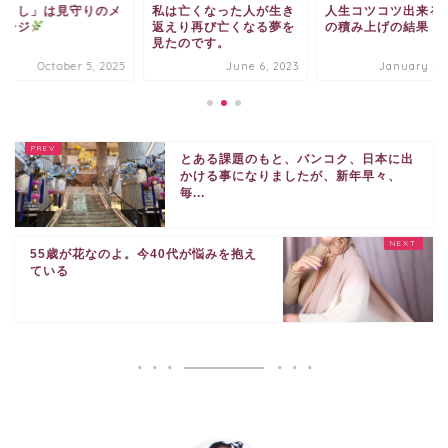
つくし」は見守りのメ
私は亡くなった人が生き
人生コツコツ出来る
セージ
返えり再び亡くなる夢を
の積み上げの結果
見たのです。
October 5, 2025
June 6, 2023
January 4, 
とある課題のもと、バンコク、日本に出
かける事になりましたが、新年早々、
毎...
55歳が花なのよ。今40代が悩みを抱え
ている