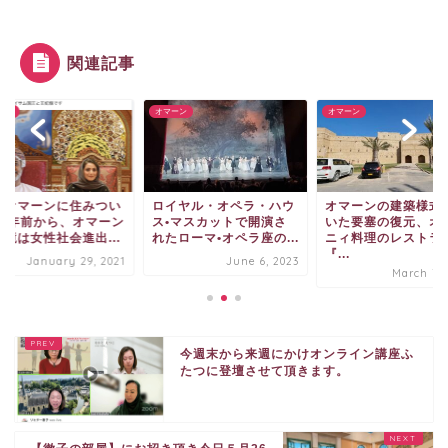
関連記事
ーン
オマーン
オマーン
がオマーンに住みつい
ロイヤル・オペラ・ハウ
オマーンの建築様式
40年前から、オマーン
ス•マスカットで開演さ
いた要塞の復元、オ
環境は女性社会進出...
れたローマ•オペラ座の...
ニィ料理のレストラ
『...
January 29, 2021
June 6, 2023
March 7, 
今週末から来週にかけオンライン講座ふ
たつに登壇させて頂きます。