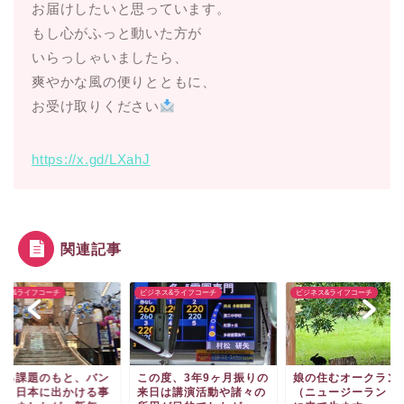
お届けしたいと思っています。
もし心がふっと動いた方が
いらっしゃいましたら、
爽やかな風の便りとともに、
お受け取りください
https://x.gd/LXahJ
関連記事
ネス&ライフコーチ
ビジネス&ライフコーチ
ビジネス&ライフコーチ
ある課題のもと、バン
この度、3年9ヶ月振りの
娘の住むオークラン
ク、日本に出かける事
来日は講演活動や諸々の
（ニュージーランド