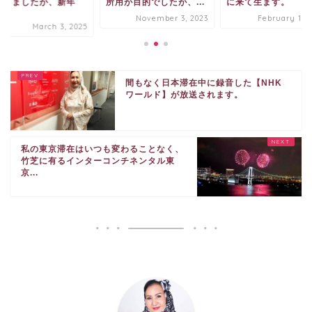
なりましたが、新年
所用が目的でしたが、...
に来て生ます。
.
November 3, 2023
February 15, 
March 3, 2025
間もなく日本滞在中に録音した【NHK
ワールド】が放送されます。
私の東京滞在はいつも変わることなく、
竹芝に有るインターコンチネンタル東
京...