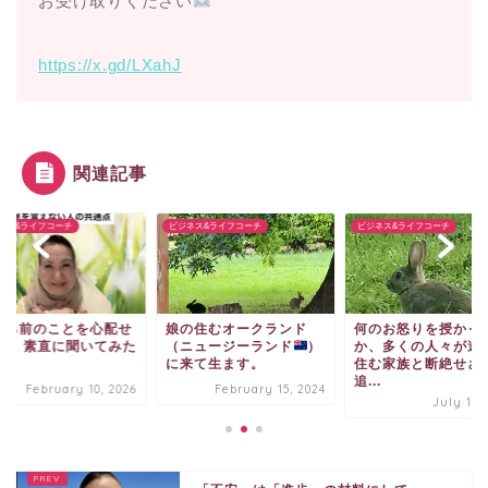
お受け取りください
https://x.gd/LXahJ
関連記事
ネス&ライフコーチ
ビジネス&ライフコーチ
ビジネス&ライフコーチ
きる前のことを心配せ
娘の住むオークランド
何のお怒りを授かっ
に、 素直に聞いてみた
（ニュージーランド
）
か、多くの人々が遠
に来て生ます。
住む家族と断絶せざ
追...
February 10, 2026
February 15, 2024
July 11,