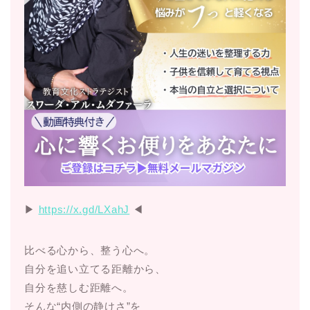
▶︎
https://x.gd/LXahJ
◀︎
比べる心から、整う心へ。
自分を追い立てる距離から、
自分を慈しむ距離へ。
そんな“内側の静けさ”を