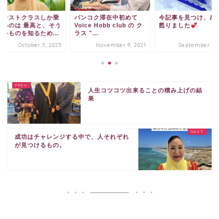
ァーストクラスしか乗
バンコク滞在中初めて
今記事を見つけ、感
ないのは 最高と、そう
Voice Hobb club の ク
甦りました
ないものを知るため...
ラス "...
October 5, 2025
November 9, 2021
September 2, 
人生コツコツ出来ることの積み上げの結
果
成功はチャレンジする中で、人それぞれ
が見つけるもの。