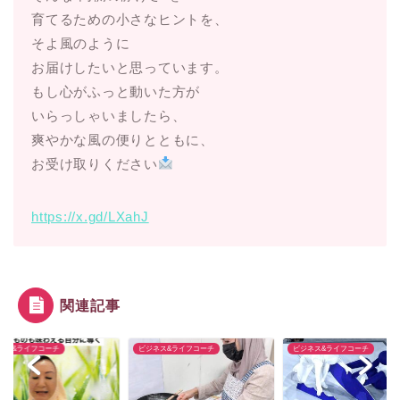
育てるための小さなヒントを、
そよ風のように
お届けしたいと思っています。
もし心がふっと動いた方が
いらっしゃいましたら、
爽やかな風の便りとともに、
お受け取りください
https://x.gd/LXahJ
関連記事
ネス&ライフコーチ
ビジネス&ライフコーチ
ビジネス&ライフコーチ