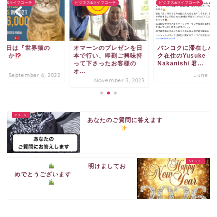
ネス&ライフコーチ
ビジネス&ライフコーチ
ビジネス&ライフコーチ
月8日は『世界猫の
オマーンのプレゼンを日
バンコクに滞在しバ
』とか
本で行い、即刻ご興味持
ク在住のYusuke
って下さったお客様の
Nakanishi 君...
オ...
September 6, 2022
June 3, 
November 3, 2023
あなたのご質問に答えます
明けましてお
めでとうございます