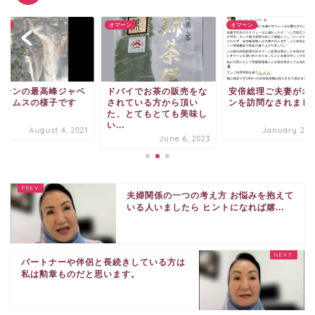
ーン
オマーン
オマーン
マーンの最高峰ジャベ
ドバイでお茶の販売をな
安倍総理ご夫妻がオ
シャムスの様子です
されている方から頂い
ンを訪問なされまし
た、とてもとても美味し
い...
August 4, 2021
January 29, 
June 6, 2023
夫婦関係の一つの考え方 お悩みを抱えて
いる人いましたら ヒントになれば嬉...
パートナーや伴侶と長続きしている方は
私は勲章ものだと思います。