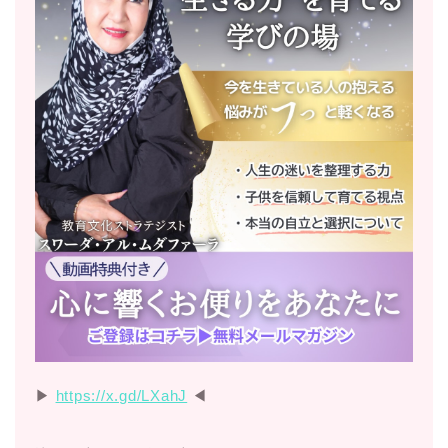
▶︎
https://x.gd/LXahJ
◀︎