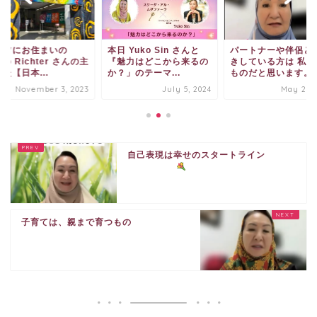
まいの
本日 Yuko Sin さんと
パートナーや伴侶と長続
hter さんの主
『魅力はどこから来るの
きしている方は 私は勲章
K
.
か？」のテーマ...
ものだと思います。
催
ber 3, 2023
July 5, 2024
May 23, 2026
自己表現は幸せのスタートライン
子育ては、親まで育つもの