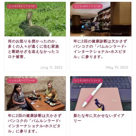
ビジネス&ライフコーチ
ビジネス&ライフコーチ
何のお怒りを授かったのか、
年に2回の健康診断は欠かさず
多くの人々が遠くに住む家族
バンコクの「バムルンラード•
と断絶せざる追えなかったコ
インターナショナル•ホスピタ
ロナ被害、
ル」に参ります。
July 11, 2022
May 15, 2022
ビジネス&ライフコーチ
ビジネス&ライフコーチ
年に2回の健康診断は欠かさず
新たな年に欠かせないダイア
バンコクの「バムルンラード•
リー
インターナショナル•ホスピタ
ル」に参ります。