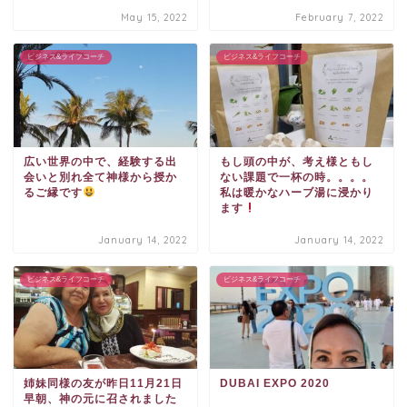
May 15, 2022
February 7, 2022
ビジネス&ライフコーチ
ビジネス&ライフコーチ
広い世界の中で、経験する出
もし頭の中が、考え様ともし
会いと別れ全て神様から授か
ない課題で一杯の時。。。。
るご縁です
私は暖かなハーブ湯に浸かり
ます
January 14, 2022
January 14, 2022
ビジネス&ライフコーチ
ビジネス&ライフコーチ
姉妹同様の友が昨日11月21日
DUBAI EXPO 2020
早朝、神の元に召されました