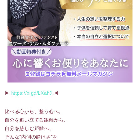
▶︎
https://x.gd/LXahJ
◀︎
比べる心から、整う心へ。
自分を追い立てる距離から、
自分を慈しむ距離へ。
そんな“内側の静けさ”を