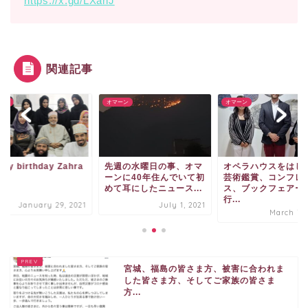
https://x.gd/LXahJ
関連記事
ーン
オマーン
オマーン
py birthday Zahra
先週の水曜日の事、オマ
オペラハウスをはじ
ーンに40年住んでいて初
芸術鑑賞、コンフレ
めて耳にしたニュース...
ス、ブックフェアー
行...
January 29, 2021
July 1, 2021
March 7, 
宮城、福島の皆さま方、被害に合われま
した皆さま方、そしてご家族の皆さま
方...