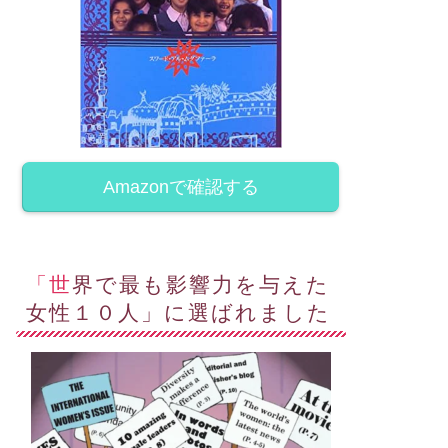
マーン
オマーン
Amazonで確認する
『ロシア /ウクライナに侵攻』で
テルのラウンジでにこやかに
始まった悲しい朝一のニュース
の合った男性が「モディ
の夕刻、気が引けながらも...
？」とは校長先生ですか
と
「世界で最も影響力を与えた
March 7, 202
...
女性１０人」に選ばれました
December 3, 2024