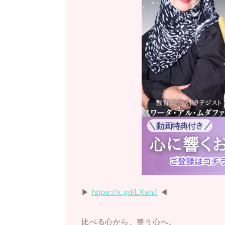
▶︎
https://x.gd/LXahJ
◀︎
比べる心から、整う心へ。