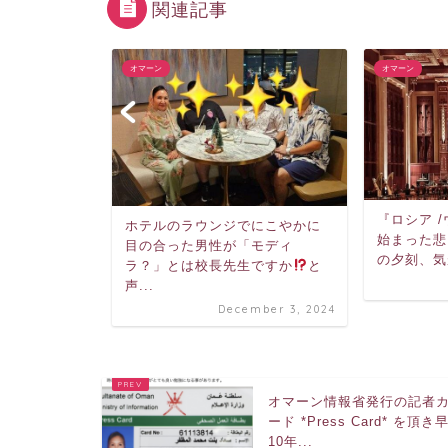
関連記事
オマーン
オマーン
な永遠の眠
『ロシア 
に
ホテルのラウンジでにこやかに
始まった悲
目の合った男性が「モディ
の夕刻、気
ラ？」とは校長先生ですか
と
ary 29, 2021
声...
December 3, 2024
オマーン情報省発行の記者
ード *Press Card* を頂き
10年...