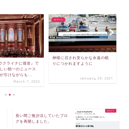
オマーン
オ
神様に召され安らかな永遠の眠
/ウクライナに侵攻』で
りにつかれますように
ホ
しい朝一のニュース
目
が引けながらも...
ラ
January 29, 2021
March 7, 2022
声
カ
長い間ご無沙汰していたブロ
早
グを再開しました。