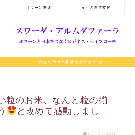
オマーン関連
女性の自立支援
あなたの悩み相談を承ります
小粒のお米、なんと粒の揃
う
と改めて感動しまし
April 13, 2021