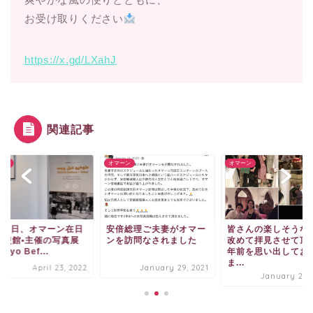
お受け取りください
https://x.gd/LXahJ
関連記事
ーン
オマーン
オマーン
月20日、オマーン在日
安倍総理ご夫妻がオマー
皆さんの楽しそうな
大使館•主催の写真展
ンを訪問なされました
改めて拝見させて頂
kyo Bef...
年前を思い出してお
ま...
April 23, 2022
January 29, 2021
January 29, 