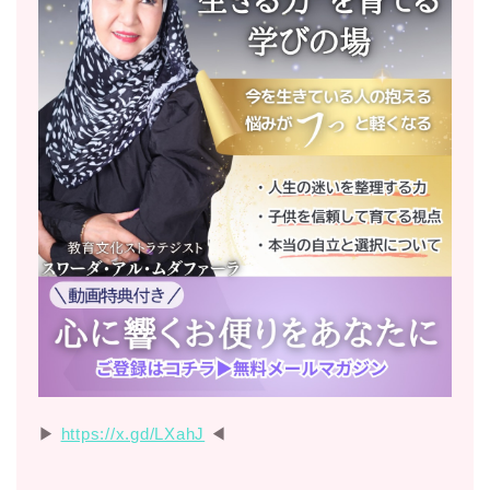
▶︎
https://x.gd/LXahJ
◀︎