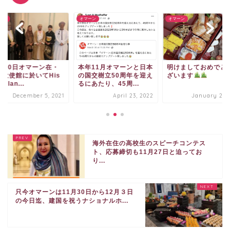
ーン
オマーン
オマーン
1月10日オマーン在・
本年11月オマーンと日本
明けましておめでと
本大使館に於いてHis
の国交樹立50周年を迎え
ざいます
ellan...
るにあたり、45周...
December 5, 2021
April 23, 2022
January 29, 
海外在住の高校生のスピーチコンテス
ト、応募締切も11月27日と迫ってお
り...
只今オマーンは11月30日から12月３日
の今日迄、建国を祝うナショナルホ...