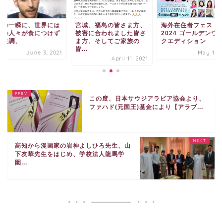
この一瞬に、世界には
宮城、福島の皆さま方、
海外在住者フェス・
くの人々が食につけず
被害に合われました皆さ
2024 ゴールデンウ
養失調、
ま方、そしてご家族の
クエディション
皆...
June 3, 2021
May 15, 
April 11, 2021
この度、日本サウジアラビア協会より、
ファハド(元国王)基金により【アラブ...
高知から漫画家の岩神よしひろ先生、山
下友華先生をはじめ、学校法人龍馬学
園...