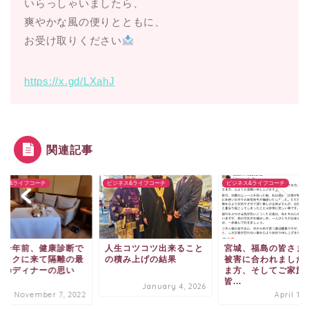
いらっしゃいましたら、
爽やかな風の便りとともに、
お受け取りください
https://x.gd/LXahJ
関連記事
ネス&ライフコーチ
ビジネス&ライフコーチ
ビジネス&ライフコーチ
度一年前、健康診断で
人生コツコツ出来ること
宮城、福島の皆さま
ンコクに来て隔離の最
の積み上げの結果
被害に合われました
日のディナーの思い
ま方、そしてご家族
.
皆...
January 4, 2026
November 7, 2022
April 11,