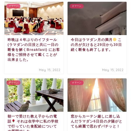
オマーン
オマーン
昨晩は４年ぶりのイフタール
今日はラマダン月の満月
️
こ
(ラマダンの日没と共に一日の
の月が欠けると29日から30日
断食を解くBreakfast) にお客
続く断食も終了します。
様をご招待させて戴くことが
出来ました。
May 15, 2022
May 15, 2022
オマーン
オマーン
朝一で受けた教え子からの電
窓からカーテン越しに差し込
話
それは在学中に私の学校
んだラマダン6日目の夕陽がと
で行っていた食配給について
ても綺麗で思わずパチッと！