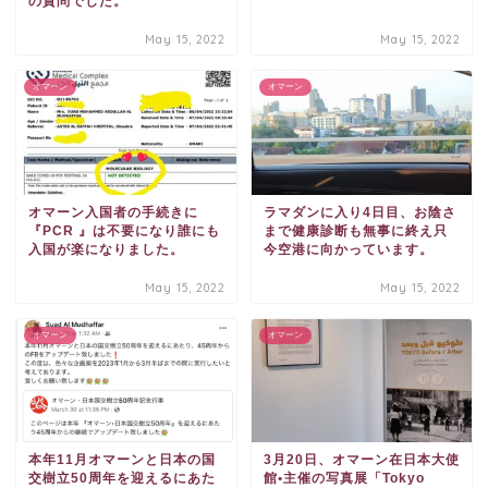
の質問でした。
May 15, 2022
May 15, 2022
オマーン
オマーン
オマーン入国者の手続きに
ラマダンに入り4日目、お陰さ
『PCR 』は不要になり誰にも
まで健康診断も無事に終え只
入国が楽になりました。
今空港に向かっています。
May 15, 2022
May 15, 2022
オマーン
オマーン
本年11月オマーンと日本の国
3月20日、オマーン在日本大使
交樹立50周年を迎えるにあた
館•主催の写真展「Tokyo