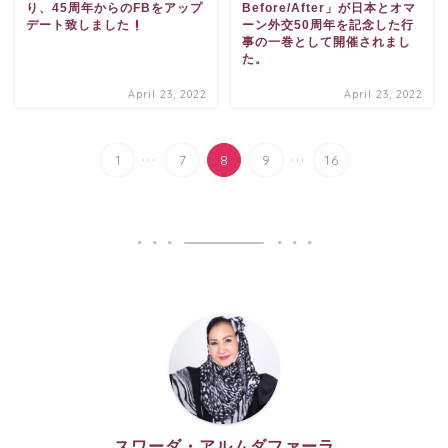
り、45周年からのFBをアップ
Before/After」が日本とオマ
デート致しました
ーン外交50周年を記念した行
事の一巻として開催されまし
た。
April 23, 2022
April 23, 2022
...
...
1
7
8
9
16
スワーダ・アルムダファーラ