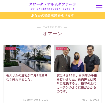
あなたの悩み相談を承ります
― CATEGORY ―
オマーン
オマーン
オマーン
モスリムの巡礼が７月8日滞り
実は４月26日、白内障の手術
なく終わりました。
を行いました。白内障とは簡
単に定義すると、眼球の上に
カーテンのように膜がかかる
のです。
September 6, 2022
May 15, 2022