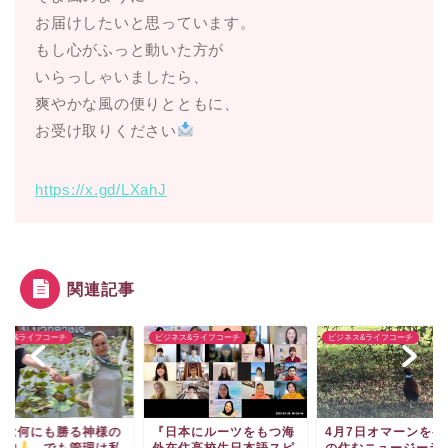
お届けしたいと思っています。
もし心がふっと動いた方が
いらっしゃいましたら、
爽やかな風の便りとともに、
お受け取りください
https://x.gd/LXahJ
関連記事
ネス&ライフコーチ
ビジネス&ライフコーチ
ビジネス&ライフコーチ
康は何にも勝る神様の
『日本にルーツをもつ海
4月7日オマーンを発
り物
、でも管理は私
外在住高校生日本語スピ
の住むニュージーラ