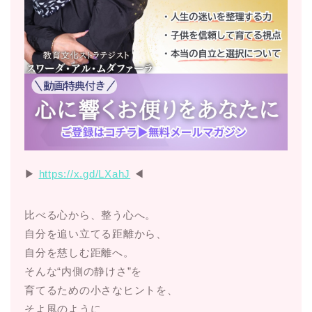
▶︎
https://x.gd/LXahJ
◀︎
比べる心から、整う心へ。
自分を追い立てる距離から、
自分を慈しむ距離へ。
そんな“内側の静けさ”を
育てるための小さなヒントを、
そよ風のように