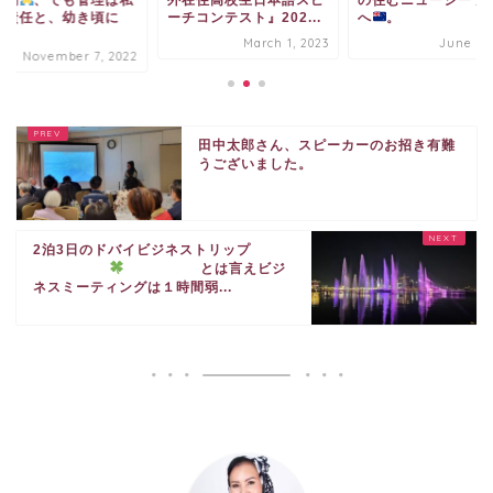
の責任と、幼き頃に
ーチコンテスト』202...
へ
。
.
March 1, 2023
June 6, 
November 7, 2022
田中太郎さん、スピーカーのお招き有難
うございました。
2泊3日のドバイビジネストリップ
とは言えビジ
ネスミーティングは１時間弱...